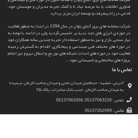
فناوری اطلاعات پا به عرصه نهاد تا با کمک تجربه مدیران و موسسان خود،
قدمی در راه پیشرفت و توسعه ایران عزیز بردارد.
شرکت سامانه ها ی برق آسای پاوان در سال 1394 در ابتدا به منظور فعالیت
در حوزه ی انرژی های تجد یدپذ یر، تاسیس گردید ولی در ادامه، با توجه به
نیاز سنجی بازار و نیز به منظور استفاده از تجربه چندین ساله همکاران خود
در حوزه های مختلف فنی مهندسی و پیمانکاری، اقدام به گسترش زمینه
فعالیت خود در حوزه های احداث شبکه های توز یع و انتقال نیرو و نیز انجام
پروژه های ساختمانی و تاسیساتی نمود …
تماس با ما
آدرس : مشهد- حدفاصل میدان تختی و میدان صاحب الزمان، نرسیده
به میدان صاحب الزمان ، جنب بانک صادرات، پلاک ۲۵
تماس : 05137063226 , 05137063266
فکس : 05137262999
کد پستی : 9139834999
ایمیل : info@sb-pavan.ir