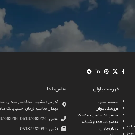
No products 
بازگشت به فروشگاه
فهرست پاوان
تماس با ما
صفحه اصلی
آدرس : مشهد- حدفاصل میدان تختی 
فروشگاه پاوان
میدان صاحب الزمان ، جنب بانک صادرا
محصولات متصل به شبکه
تماس : 05137063226 , 05137063266
محصولات جدا ازشبکه
ا به
درباره پاوان
فکس : 05137262999
عزیز
پروژه ها