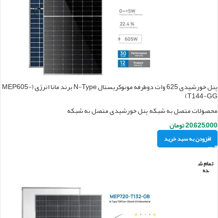
پنل خورشیدی 625 وات دوطرفه مونوکریستال N-Type برند مانا انرژی (MEP605-
T144-GG)
محصولات متصل به شبکه
,
پنل خورشیدی متصل به شبکه
20,625,000
تومان
افزودن به سبد خرید
تمام ش
ده