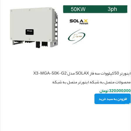
اینورتر 50 کیلووات سه فاز SOLAX مدل X3-MGA-50K-G2
محصولات متصل به شبکه
,
اینورتر متصل به شبکه
320,000,000
تومان
افزودن به سبد خرید