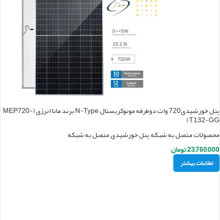
پنل خورشیدی720 وات دوطرفه مونوکریستال N-Type برند مانا انرژی (MEP720-
T132-GG)
محصولات متصل به شبکه
,
پنل خورشیدی متصل به شبکه
23,760,000
تومان
اطلاعات بیشتر