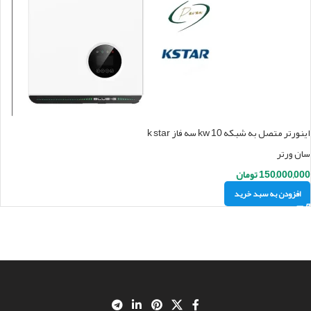
اینورتر متصل به شبکه 10 kw سه فاز k star
سان ورتر
150,000,000
تومان
افزودن به سبد خرید