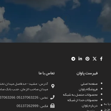
اج
فهرست پاوان
تماس با ما
صفحه اصلی
آدرس : مشهد- حدفاصل میدان تختی 
فروشگاه پاوان
میدان صاحب الزمان ، جنب بانک صادرا
محصولات متصل به شبکه
تماس : 05137063226 , 05137063266
محصولات جدا ازشبکه
ا به
درباره پاوان
فکس : 05137262999
عزیز
پروژه ها