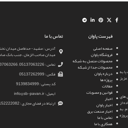
1 کیلووات متصل به شبکه مشهد
پروژه ها
پروژه های خورشیدی متصل به شبکه
فهرست پاوان
تماس با ما
صفحه اصلی
آدرس : مشهد- حدفاصل میدان تختی 
فروشگاه پاوان
میدان صاحب الزمان ، جنب بانک صادرا
محصولات متصل به شبکه
تماس : 05137063226 , 05137063266
محصولات جدا ازشبکه
ا به
درباره پاوان
فکس : 05137262999
عزیز
پروژه ها
کد پستی : 9139834999
مقالات
قوانین و مصوبات
ایمیل : info@sb-pavan.ir
 انرژی های
اخبار
ده از
ارتباط در فضای مجازی : 09152222082
اخبار پاوان
م به
اخبار صنعت برق
پروژه
تماس با ما
همکاری با ما