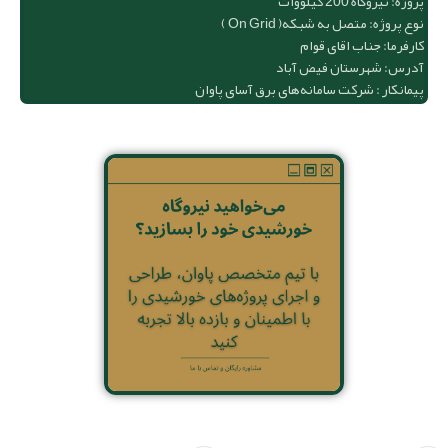
پروژه: نیروگاه 200 کیلووات
نوع پروژه: متصل به شبکه( On Grid )
کارفرما: جناب اقای قوام
آدرس: شهرستان فیض آباد
پیمانکار : شرکت سامانه‌های برق آسای پاوان