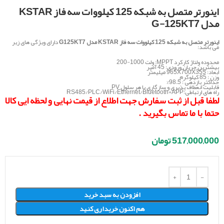
اینورتر متصل به شبکه 125 کیلووات سه فاز KSTAR
مدل G-125KT7
اینورتر متصل به شبکه 125 کیلووات سه فاز KSTAR مدل G125KT7
دارای ویژگی های زیر
می باشد:
محدوده ولتاژ کارکرد MPPT: ولت 1000-200
بیشترین جریان ورودی: 45 آمپر
ابعاد: 965X700X355 میلیمتر
وزن : 85 کیلوگرم
حداکثر بازدهی : 98.5%
قابلیت انعطاف پذیری و سازگاری با هر سلول PV
راه های ارتباطی:RS485/PLC/WiFi/Ethernet/Bluetooth+APP
لطفا قبل از ثبت سفارش جهت اطلاع از قیمت نهایی و لحظه ایی کالا
حتما با ما
تماس
بگیرید .
517,000,000
تومان
افزودن به سبد خرید
هم اکنون خریداری کنید