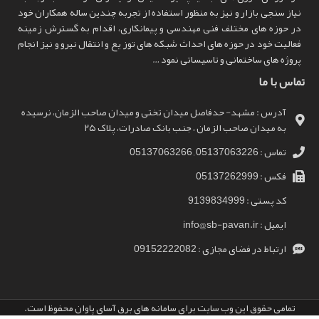
نیاز سنجی بازار و نیز به منظور استفاده از تجربه چندین ساله همکاران خود
در حوزه های مختلف فنی مهندسی و پیمانکاری، اقدام به گسترش زمینه
فعالیت خود در حوزه های احداث شبکه های توز یع و انتقال نیرو و نیز انجام
پروژه های ساختمانی و تاسیساتی نمود …
تماس با ما
آدرس : مشهد- حدفاصل میدان تختی و میدان صاحب الزمان، نرسیده
به میدان صاحب الزمان ، جنب بانک صادرات، پلاک ۲۵
تماس : 05137063226 , 05137063266
فکس : 05137262999
کد پستی : 9139834999
ایمیل : info@sb-pavan.ir
ارتباط در فضای مجازی : 09152222082
اینورتر
تمامی حقوق این وب سایت برای سامانه های برق آسای پاوان محفوظ است.