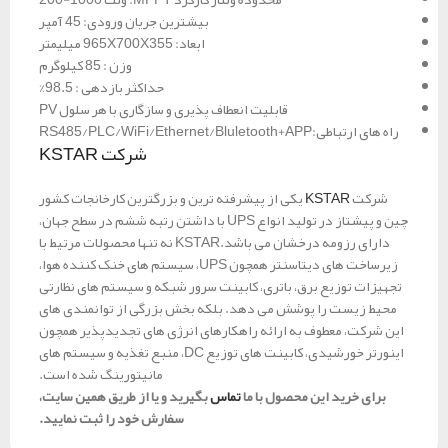
بیشترین جریان ورودی: 45 آمپر
ابعاد: 965X700X355 میلیمتر
وزن : 85 کیلوگرم
حداکثر بازدهی : 98.5%
قابلیت انعطاف پذیری و سازگاری با هر سلول PV
راه های ارتباطی:RS485/PLC/WiFi/Ethernet/Bluletooth+APP
شرکت KSTAR
شرکت
KSTAR
یکی از پیشرفته ترین و بزرگترین کارخانجات کشور
چین و پیشتاز در تولید انواع UPS با داشتن رتبه ششم در سطح جهان،
دارای رزومه درخشان می باشد.KSTAR نه تنها محصولات مرتیط با
زیرساخت های دیتاسنتر همچون UPS، سیستم های خنک کننده هوا،
تجهیزات توزیع برق، باتری، کابینت سرور شبکه و سیستم های نظارتی
محیط زیست را پوشش می دهد. بلکه بخش بزرگی از توانمندی های
این شرکت، معطوف به ارائه راهکارهای انرژی های تجدیدپذیر همچون
اینورتر خورشیدی، کابینت های توزیع DC، منبع تغذیه و سیستم های
مانیتورینگ شده است.
برای خرید این محصول با ما
تماس
بگیرید و یا از طریق همین سایت،
سفارش خود را ثبت نمایید.